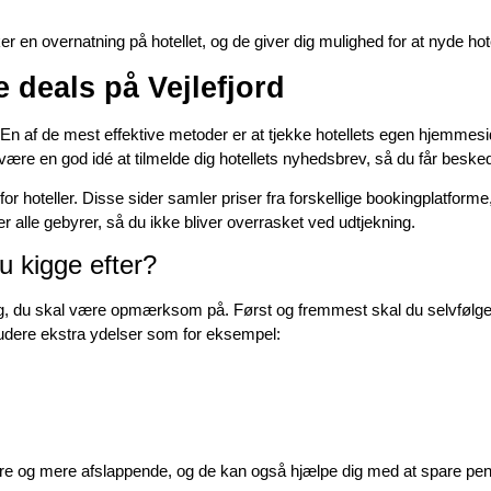
ker en overnatning på hotellet, og de giver dig mulighed for at nyde ho
 deals på Vejlefjord
 En af de mest effektive metoder er at tjekke hotellets egen hjemmesid
å være en god idé at tilmelde dig hotellets nyhedsbrev, så du får be
r hoteller. Disse sider samler priser fra forskellige bookingplatfor
r alle gebyrer, så du ikke bliver overrasket ved udtjekning.
u kigge efter?
 ting, du skal være opmærksom på. Først og fremmest skal du selvfølgel
ludere ekstra ydelser som for eksempel:
re og mere afslappende, og de kan også hjælpe dig med at spare pen