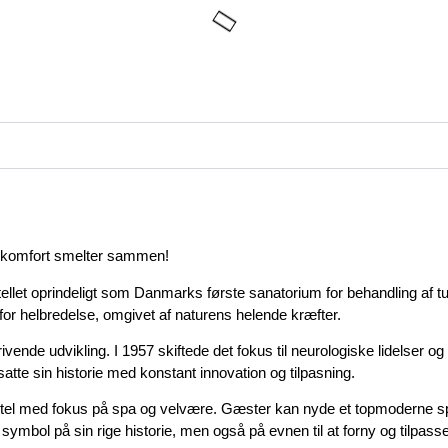
ne komfort smelter sammen!
ellet oprindeligt som Danmarks første sanatorium for behandling af t
gt for helbredelse, omgivet af naturens helende kræfter.
nde udvikling. I 1957 skiftede det fokus til neurologiske lidelser og
tte sin historie med konstant innovation og tilpasning.
otel med fokus på spa og velvære. Gæster kan nyde et topmoderne spa
ymbol på sin rige historie, men også på evnen til at forny og tilpasse 