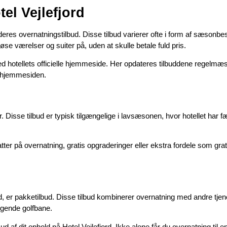
el Vejlefjord
deres overnatningstilbud. Disse tilbud varierer ofte i form af sæsonbes
øse værelser og suiter på, uden at skulle betale fuld pris.
med hotellets officielle hjemmeside. Her opdateres tilbuddene regelmæs
m hjemmesiden.
. Disse tilbud er typisk tilgængelige i lavsæsonen, hvor hotellet har f
atter på overnatning, gratis opgraderinger eller ekstra fordele som gra
rd, er pakketilbud. Disse tilbud kombinerer overnatning med andre tje
ggende golfbane.
d af dit ophold på Hotel Vejlefjord. Ikke alene får du overnatning til 