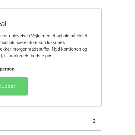
eal
ess-oplevelse i Vejle med et ophold på Hotel
ilbud inkluderer ikke kun luksuriøs
 lækker morgenmadsbuffet. Nyd komforten og
d, til markedets bedste pris.
. person
lbuddet