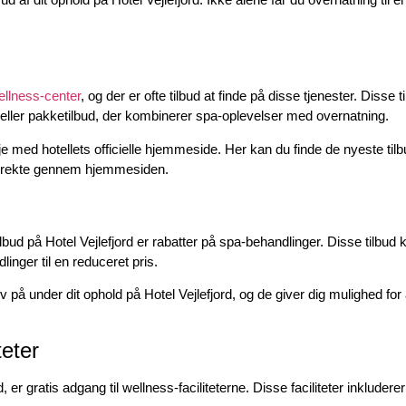
.
ellness-center
, og der er ofte tilbud at finde på disse tjenester. Disse 
ne eller pakketilbud, der kombinerer spa-oplevelser med overnatning.
 øje med hotellets officielle hjemmeside. Her kan du finde de nyeste til
r direkte gennem hjemmesiden.
bud på Hotel Vejlefjord er rabatter på spa-behandlinger. Disse tilbud 
inger til en reduceret pris.
v på under dit ophold på Hotel Vejlefjord, og de giver dig mulighed for 
teter
d, er gratis adgang til wellness-faciliteterne. Disse faciliteter inklud