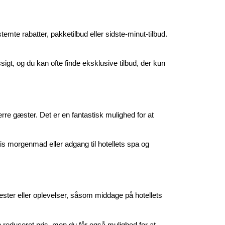
temte rabatter, pakketilbud eller sidste-minut-tilbud.
sigt, og du kan ofte finde eksklusive tilbud, der kun
ærre gæster. Det er en fantastisk mulighed for at
tis morgenmad eller adgang til hotellets spa og
nester eller oplevelser, såsom middage på hotellets
en reduceret pris, men du får også mulighed for at